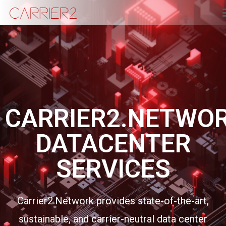
Carrier2
CARRIER2.NETWO
DATACENTER
SERVICES
Carrier2.Network provides state-of-the-art,
sustainable, and carrier-neutral data center